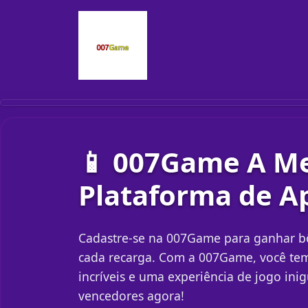
📱 007Game A M
Plataforma de A
Cadastre-se na 007Game para ganhar b
cada recarga. Com a 007Game, você te
incríveis e uma experiência de jogo inig
vencedores agora!