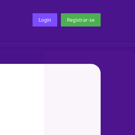
Login
Registrar-se