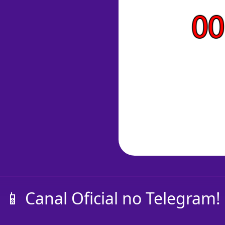
📱 Canal Oficial no Telegram!