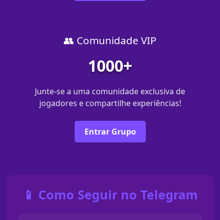
👥 Comunidade VIP
1000+
Junte-se a uma comunidade exclusiva de
jogadores e compartilhe experiências!
Entrar Grupo
📱 Como Seguir no Telegram