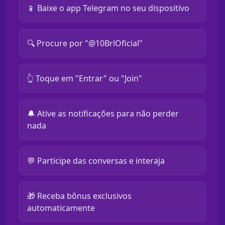
📱 Baixe o app Telegram no seu dispositivo
🔍 Procure por "@10BrlOficial"
👆 Toque em "Entrar" ou "Join"
🔔 Ative as notificações para não perder
nada
💬 Participe das conversas e interaja
🎁 Receba bônus exclusivos
automaticamente