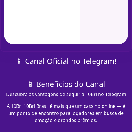
📱 Canal Oficial no Telegram!
📱 Benefícios do Canal
Descubra as vantagens de seguir a 10Brl no Telegram
A 10Brl 10Brl Brasil é mais que um cassino online — é
um ponto de encontro para jogadores em busca de
emoção e grandes prêmios.