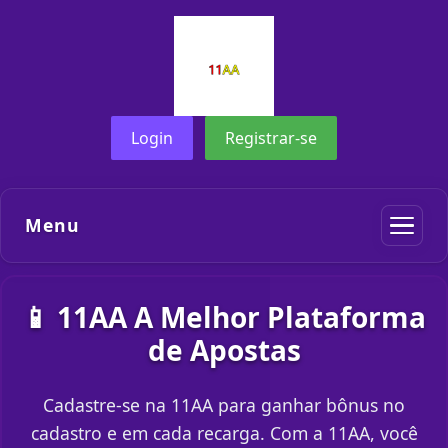
Login
Registrar-se
Menu
📱 11AA A Melhor Plataforma
de Apostas
Cadastre-se na 11AA para ganhar bônus no
cadastro e em cada recarga. Com a 11AA, você