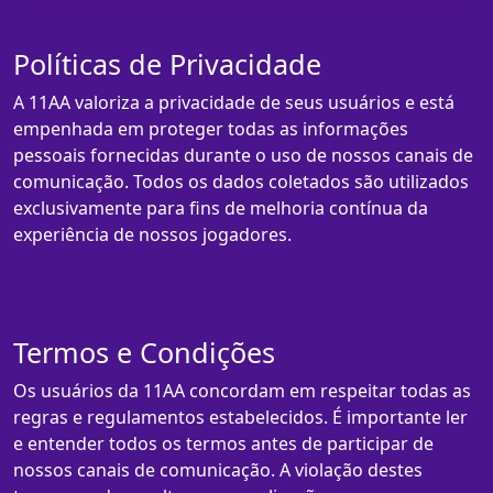
Políticas de Privacidade
A 11AA valoriza a privacidade de seus usuários e está
empenhada em proteger todas as informações
pessoais fornecidas durante o uso de nossos canais de
comunicação. Todos os dados coletados são utilizados
exclusivamente para fins de melhoria contínua da
experiência de nossos jogadores.
Termos e Condições
Os usuários da 11AA concordam em respeitar todas as
regras e regulamentos estabelecidos. É importante ler
e entender todos os termos antes de participar de
nossos canais de comunicação. A violação destes