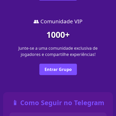
👥 Comunidade VIP
1000+
Junte-se a uma comunidade exclusiva de
jogadores e compartilhe experiências!
Entrar Grupo
📱 Como Seguir no Telegram