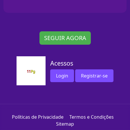
SEGUIR AGORA
Acessos
Login
Registrar-se
Políticas de Privacidade
Termos e Condições
Sitemap