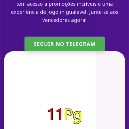
tem acesso a promoções incríveis e uma
experiência de jogo inigualável. Junte-se aos
vencedores agora!
SEGUIR NO TELEGRAM