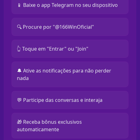
📱 Baixe o app Telegram no seu dispositivo
🔍 Procure por "@166WinOficial"
👆 Toque em "Entrar" ou "Join"
🔔 Ative as notificações para não perder
nada
💬 Participe das conversas e interaja
🎁 Receba bônus exclusivos
automaticamente