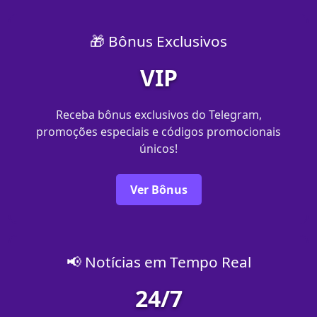
🎁 Bônus Exclusivos
VIP
Receba bônus exclusivos do Telegram,
promoções especiais e códigos promocionais
únicos!
Ver Bônus
📢 Notícias em Tempo Real
24/7