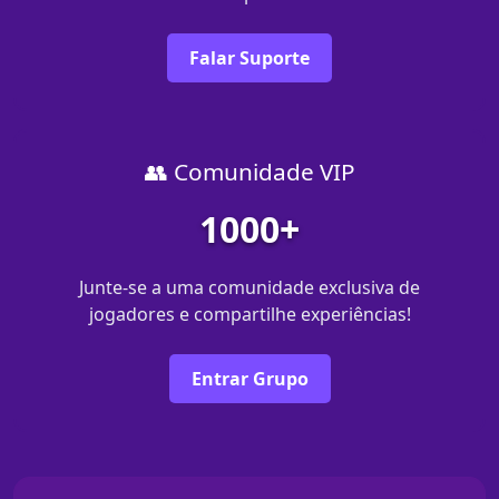
Falar Suporte
👥 Comunidade VIP
1000+
Junte-se a uma comunidade exclusiva de
jogadores e compartilhe experiências!
Entrar Grupo