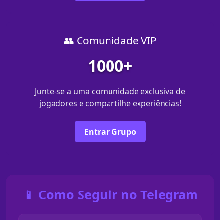
👥 Comunidade VIP
1000+
Junte-se a uma comunidade exclusiva de
jogadores e compartilhe experiências!
Entrar Grupo
📱 Como Seguir no Telegram