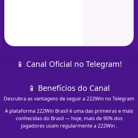
📱 Canal Oficial no Telegram!
📱 Benefícios do Canal
Descubra as vantagens de seguir a 222Win no Telegram
A plataforma 222Win Brasil é uma das primeiras e mais
conhecidas do Brasil — hoje, mais de 90% dos
jogadores usam regularmente a 222Win .