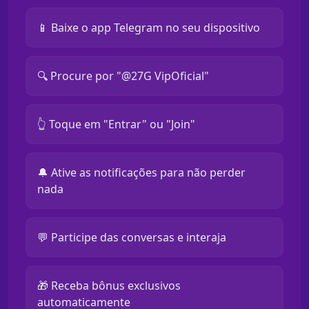
📱 Baixe o app Telegram no seu dispositivo
🔍 Procure por "@27G VipOficial"
👆 Toque em "Entrar" ou "Join"
🔔 Ative as notificações para não perder
nada
💬 Participe das conversas e interaja
🎁 Receba bônus exclusivos
automaticamente