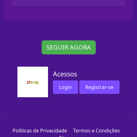
SEGUIR AGORA
Acessos
Login
Registrar-se
Políticas de Privacidade
Termos e Condições