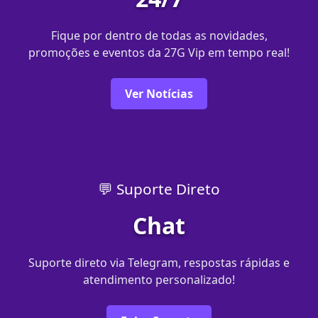
Fique por dentro de todas as novidades,
promoções e eventos da 27G Vip em tempo real!
Ver Notícias
💬 Suporte Direto
Chat
Suporte direto via Telegram, respostas rápidas e
atendimento personalizado!