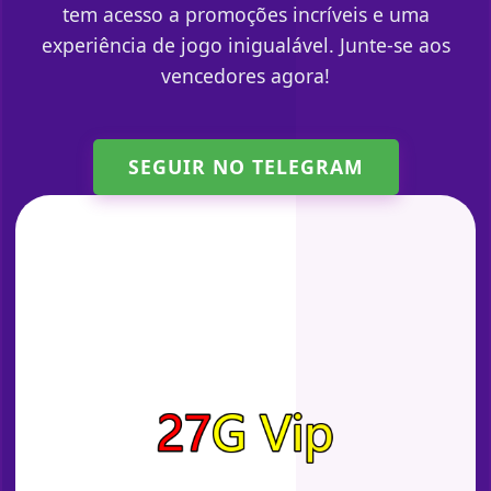
tem acesso a promoções incríveis e uma
experiência de jogo inigualável. Junte-se aos
vencedores agora!
SEGUIR NO TELEGRAM