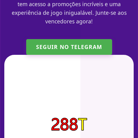
tem acesso a promoções incríveis e uma
experiência de jogo inigualável. Junte-se aos
vencedores agora!
SEGUIR NO TELEGRAM