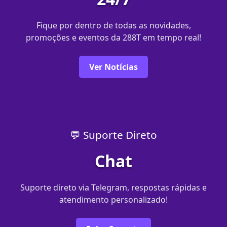
Fique por dentro de todas as novidades,
promoções e eventos da 288T em tempo real!
Ver Notícias
💬 Suporte Direto
Chat
Suporte direto via Telegram, respostas rápidas e
atendimento personalizado!