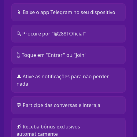
📱 Baixe o app Telegram no seu dispositivo
🔍 Procure por "@288TOficial"
👆 Toque em "Entrar" ou "Join"
🔔 Ative as notificações para não perder
nada
💬 Participe das conversas e interaja
🎁 Receba bônus exclusivos
automaticamente