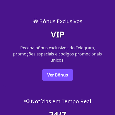
🎁 Bônus Exclusivos
VIP
Receba bônus exclusivos do Telegram,
promoções especiais e códigos promocionais
únicos!
Ver Bônus
📢 Notícias em Tempo Real
24/7