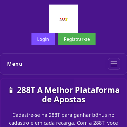
Login
Registrar-se
Menu
📱 288T A Melhor Plataforma
de Apostas
Cadastre-se na 288T para ganhar bônus no
cadastro e em cada recarga. Com a 288T, você