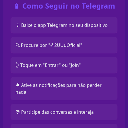
📱 Como Seguir no Telegram
📱 Baixe o app Telegram no seu dispositivo
🔍 Procure por "@2UUuOficial"
👆 Toque em "Entrar" ou "Join"
🔔 Ative as notificações para não perder
nada
💬 Participe das conversas e interaja