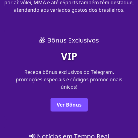
por aí: vôlei, MMA e até eSports também têm destaque,
atendendo aos variados gostos dos brasileiros.
🎁 Bônus Exclusivos
VIP
Receba bônus exclusivos do Telegram,
promoções especiais e códigos promocionais
únicos!
Ver Bônus
📢 Notícias em Tempo Real