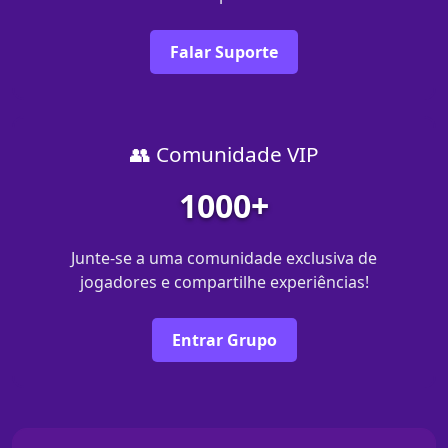
Falar Suporte
👥 Comunidade VIP
1000+
Junte-se a uma comunidade exclusiva de
jogadores e compartilhe experiências!
Entrar Grupo