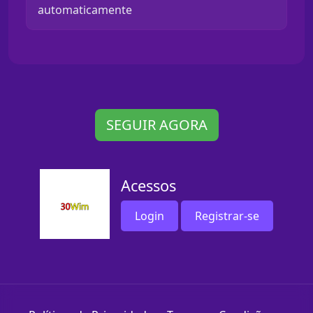
automaticamente
SEGUIR AGORA
Acessos
Login
Registrar-se