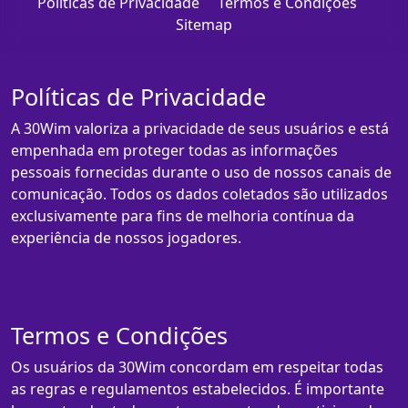
Políticas de Privacidade
Termos e Condições
Sitemap
Políticas de Privacidade
A 30Wim valoriza a privacidade de seus usuários e está
empenhada em proteger todas as informações
pessoais fornecidas durante o uso de nossos canais de
comunicação. Todos os dados coletados são utilizados
exclusivamente para fins de melhoria contínua da
experiência de nossos jogadores.
Termos e Condições
Os usuários da 30Wim concordam em respeitar todas
as regras e regulamentos estabelecidos. É importante