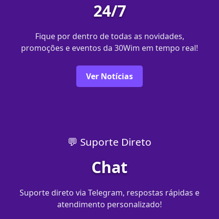
24/7
Fique por dentro de todas as novidades,
promoções e eventos da 30Wim em tempo real!
Ver Notícias
💬 Suporte Direto
Chat
Suporte direto via Telegram, respostas rápidas e
atendimento personalizado!