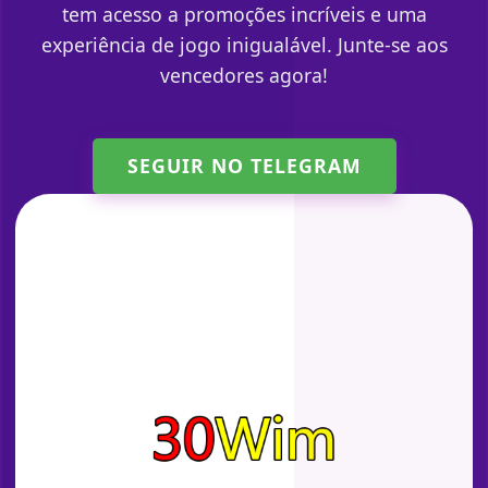
tem acesso a promoções incríveis e uma
experiência de jogo inigualável. Junte-se aos
vencedores agora!
SEGUIR NO TELEGRAM