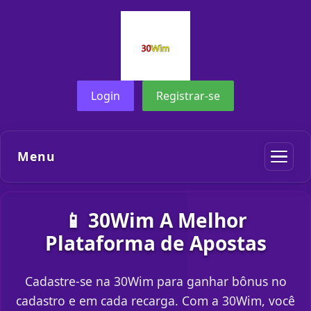
Login
Registrar-se
Menu
📱 30Wim A Melhor
Plataforma de Apostas
Cadastre-se na 30Wim para ganhar bônus no
cadastro e em cada recarga. Com a 30Wim, você