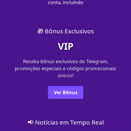
conta, incluindo
🎁 Bônus Exclusivos
VIP
Receba bônus exclusivos do Telegram,
promoções especiais e códigos promocionais
únicos!
Ver Bônus
📢 Notícias em Tempo Real