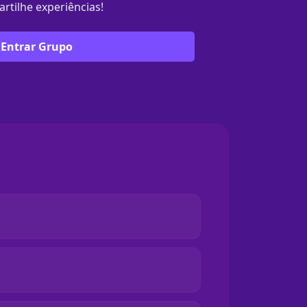
rtilhe experiências!
Entrar Grupo