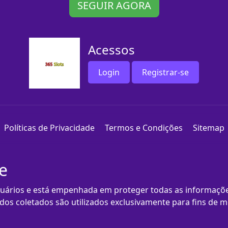
SEGUIR AGORA
Acessos
Login
Registrar-se
Políticas de Privacidade
Termos e Condições
Sitemap
de
 usuários e está empenhada em proteger todas as informaçõ
os coletados são utilizados exclusivamente para fins de m