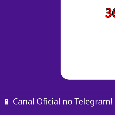
📱 Canal Oficial no Telegram!