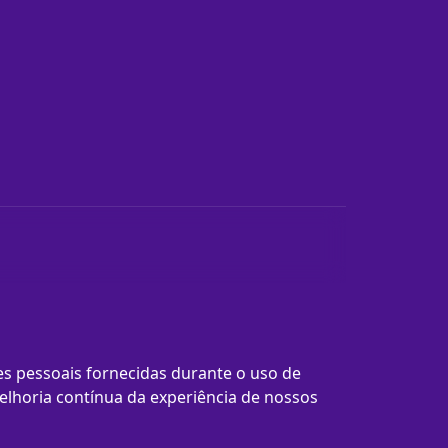
es pessoais fornecidas durante o uso de
elhoria contínua da experiência de nossos