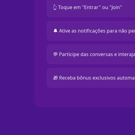
👆 Toque em "Entrar" ou "Join"
🔔 Ative as notificações para não p
💬 Participe das conversas e interaj
🎁 Receba bônus exclusivos autom