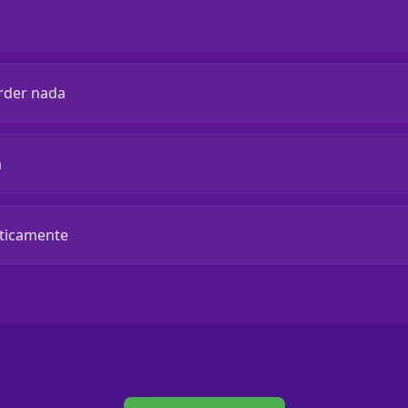
erder nada
a
aticamente