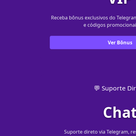
Receba bônus exclusivos do Telegra
e códigos promocionai
Ver Bônus
💬 Suporte Di
Cha
Suporte direto via Telegram, r