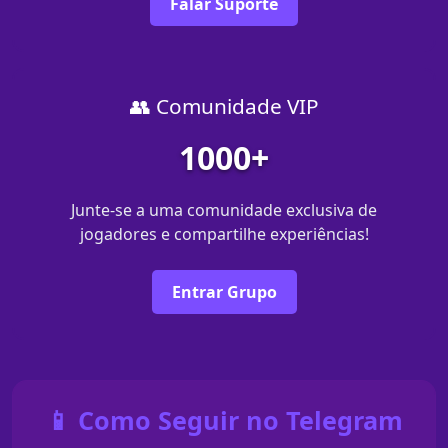
Falar Suporte
👥 Comunidade VIP
1000+
Junte-se a uma comunidade exclusiva de
jogadores e compartilhe experiências!
Entrar Grupo
📱 Como Seguir no Telegram