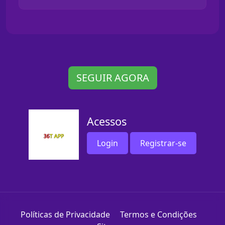
SEGUIR AGORA
Acessos
Login
Registrar-se
Políticas de Privacidade
Termos e Condições