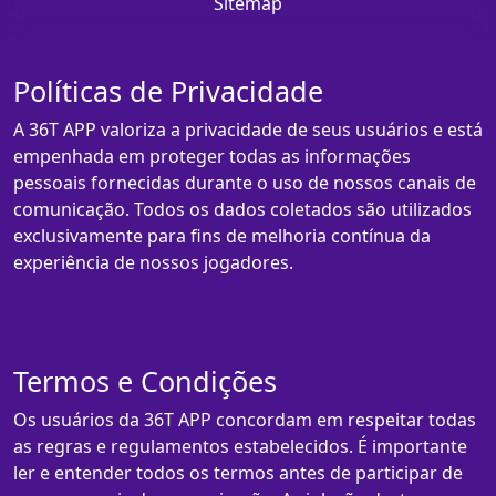
Sitemap
Políticas de Privacidade
A 36T APP valoriza a privacidade de seus usuários e está
empenhada em proteger todas as informações
pessoais fornecidas durante o uso de nossos canais de
comunicação. Todos os dados coletados são utilizados
exclusivamente para fins de melhoria contínua da
experiência de nossos jogadores.
Termos e Condições
Os usuários da 36T APP concordam em respeitar todas
as regras e regulamentos estabelecidos. É importante
ler e entender todos os termos antes de participar de