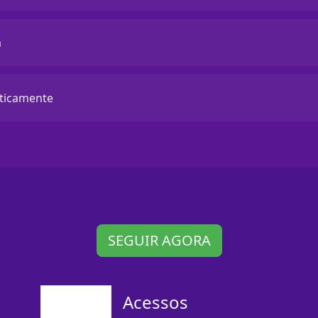
a
aticamente
SEGUIR AGORA
Acessos