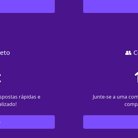
reto
👥 
t
espostas rápidas e
Junte-se a uma com
lizado!
compa
e