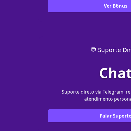
Ver Bônus
💬 Suporte Di
Cha
Suporte direto via Telegram, r
atendimento persona
Falar Suport