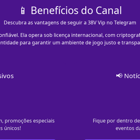
📱 Benefícios do Canal
Descubra as vantagens de seguir a 38V Vip no Telegram
nfiável. Ela opera sob licença internacional, com criptogra
entidade para garantir um ambiente de jogo justo e transpa
sivos
📢 Notí
m, promoções especiais
Fique por dentro d
s únicos!
eventos d