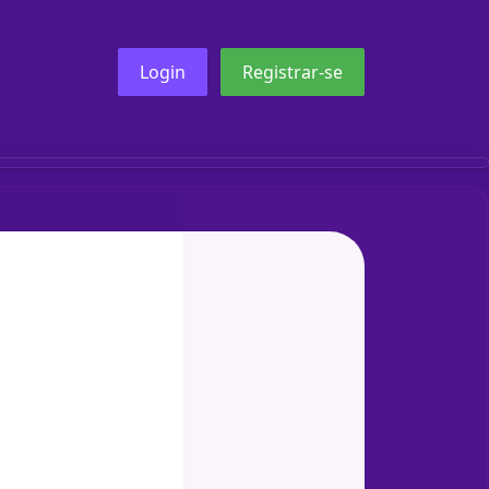
Login
Registrar-se