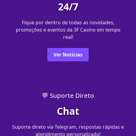
24/7
Fique por dentro de todas as novidades,
promoções e eventos da 3F Casino em tempo
real!
Ver Notícias
💬 Suporte Direto
Chat
Suporte direto via Telegram, respostas rápidas e
atendimento personalizado!