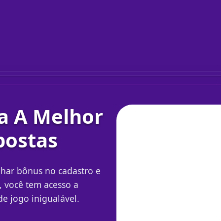
ma A Melhor
postas
nhar bônus no cadastro e
, você tem acesso a
e jogo inigualável.