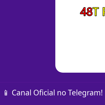
📱 Canal Oficial no Telegram!