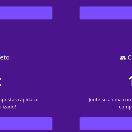
reto
👥 
t
espostas rápidas e
Junte-se a uma com
lizado!
compa
e