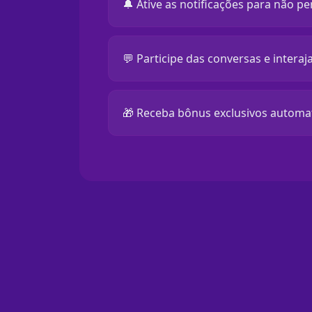
🔔 Ative as notificações para não p
💬 Participe das conversas e interaj
🎁 Receba bônus exclusivos autom