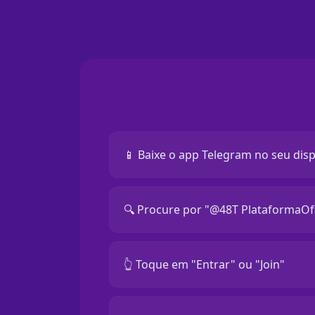
📱 Baixe o app Telegram no seu disp
🔍 Procure por "@48T PlataformaOfi
👆 Toque em "Entrar" ou "Join"