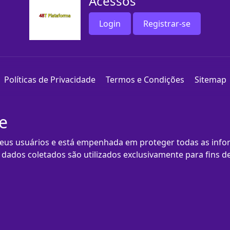
Acessos
Login
Registrar-se
Políticas de Privacidade
Termos e Condições
Sitemap
de
 seus usuários e está empenhada em proteger todas as inf
dados coletados são utilizados exclusivamente para fins d