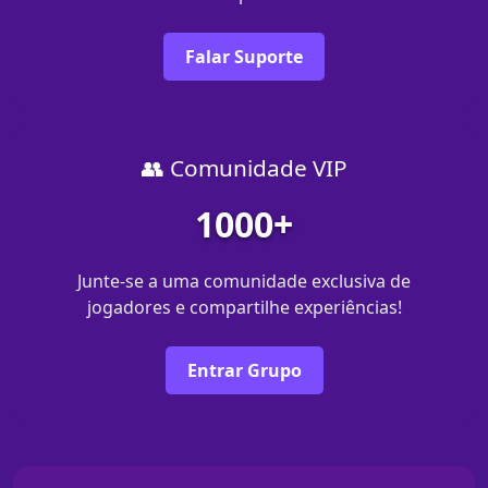
Falar Suporte
👥 Comunidade VIP
1000+
Junte-se a uma comunidade exclusiva de
jogadores e compartilhe experiências!
Entrar Grupo