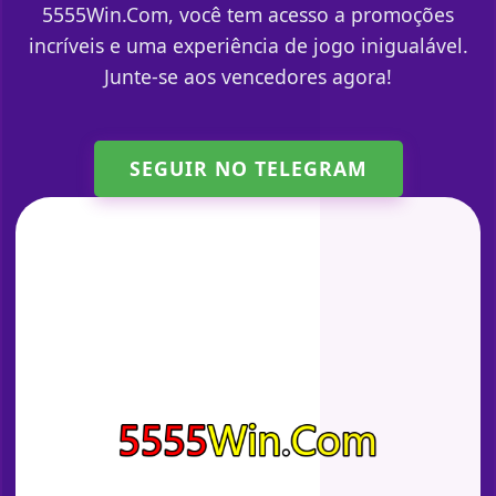
5555Win.Com, você tem acesso a promoções
incríveis e uma experiência de jogo inigualável.
Junte-se aos vencedores agora!
SEGUIR NO TELEGRAM