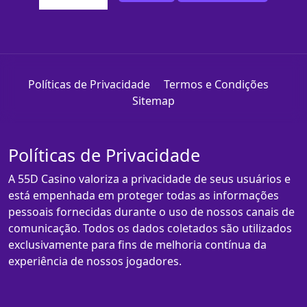
Políticas de Privacidade
Termos e Condições
Sitemap
Políticas de Privacidade
A 55D Casino valoriza a privacidade de seus usuários e
está empenhada em proteger todas as informações
pessoais fornecidas durante o uso de nossos canais de
comunicação. Todos os dados coletados são utilizados
exclusivamente para fins de melhoria contínua da
experiência de nossos jogadores.