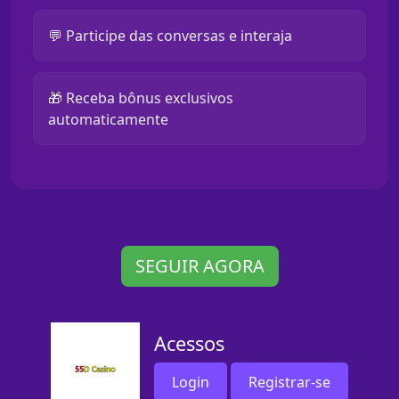
💬 Participe das conversas e interaja
🎁 Receba bônus exclusivos
automaticamente
SEGUIR AGORA
Acessos
Login
Registrar-se