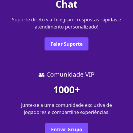
Chat
Suporte direto via Telegram, respostas rápidas e
atendimento personalizado!
Falar Suporte
👥 Comunidade VIP
1000+
Junte-se a uma comunidade exclusiva de
jogadores e compartilhe experiências!
Entrar Grupo