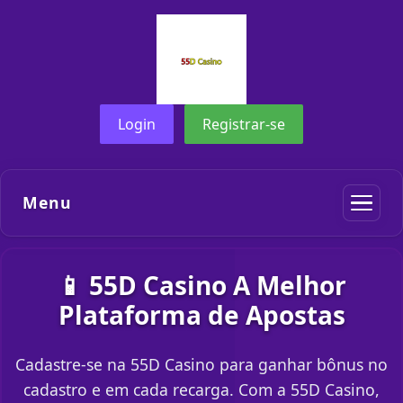
Login
Registrar-se
Menu
📱 55D Casino A Melhor
Plataforma de Apostas
Cadastre-se na 55D Casino para ganhar bônus no
cadastro e em cada recarga. Com a 55D Casino,