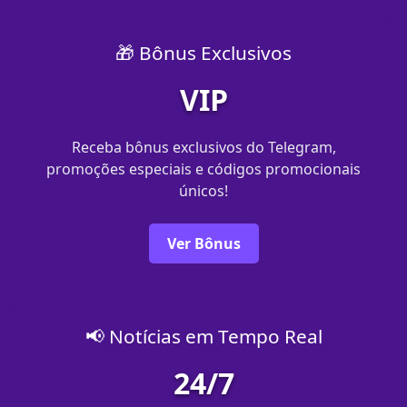
🎁 Bônus Exclusivos
VIP
Receba bônus exclusivos do Telegram,
promoções especiais e códigos promocionais
únicos!
Ver Bônus
📢 Notícias em Tempo Real
24/7