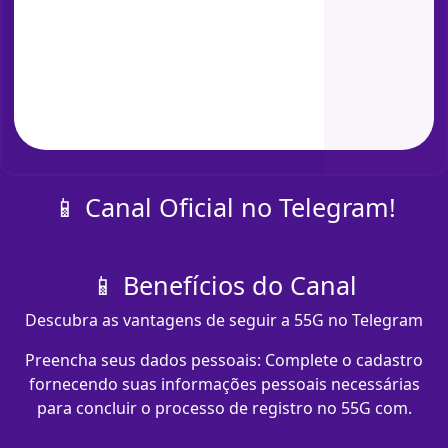
📱 Canal Oficial no Telegram!
📱 Benefícios do Canal
Descubra as vantagens de seguir a 55G no Telegram
Preencha seus dados pessoais: Complete o cadastro
fornecendo suas informações pessoais necessárias
para concluir o processo de registro no 55G com​.