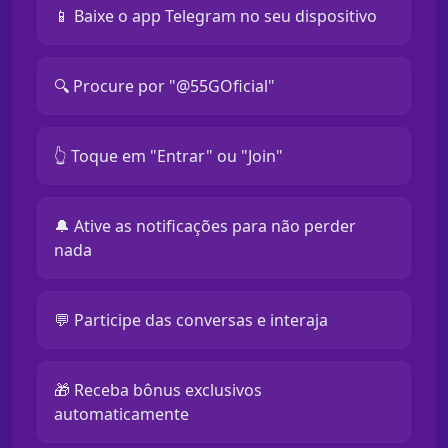
📱 Baixe o app Telegram no seu dispositivo
🔍 Procure por "@55GOficial"
👆 Toque em "Entrar" ou "Join"
🔔 Ative as notificações para não perder
nada
💬 Participe das conversas e interaja
🎁 Receba bônus exclusivos
automaticamente