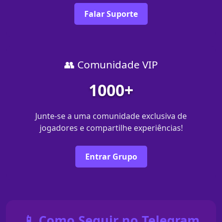
Falar Suporte
👥 Comunidade VIP
1000+
Junte-se a uma comunidade exclusiva de
jogadores e compartilhe experiências!
Entrar Grupo
📱 Como Seguir no Telegram