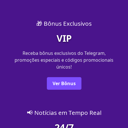
🎁 Bônus Exclusivos
VIP
Receba bônus exclusivos do Telegram,
promoções especiais e códigos promocionais
únicos!
Ver Bônus
📢 Notícias em Tempo Real
24/7