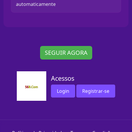
automaticamente
SEGUIR AGORA
Acessos
Login
Registrar-se