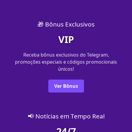
🎁 Bônus Exclusivos
VIP
Receba bônus exclusivos do Telegram,
promoções especiais e códigos promocionais
únicos!
Ver Bônus
📢 Notícias em Tempo Real
24/7