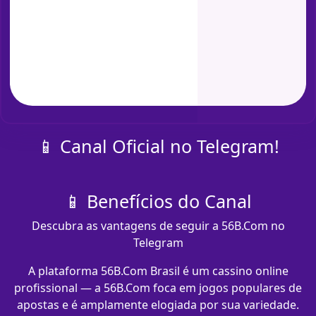
📱 Canal Oficial no Telegram!
📱 Benefícios do Canal
Descubra as vantagens de seguir a 56B.Com no
Telegram
A plataforma 56B.Com Brasil é um cassino online
profissional — a 56B.Com foca em jogos populares de
apostas e é amplamente elogiada por sua variedade.