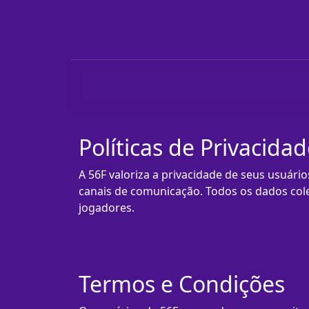
Políticas de Privacida
A 56F valoriza a privacidade de seus usuár
canais de comunicação. Todos os dados cole
jogadores.
Termos e Condições