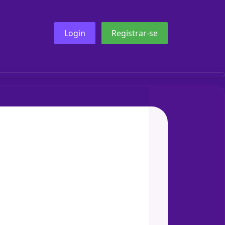
Login
Registrar-se