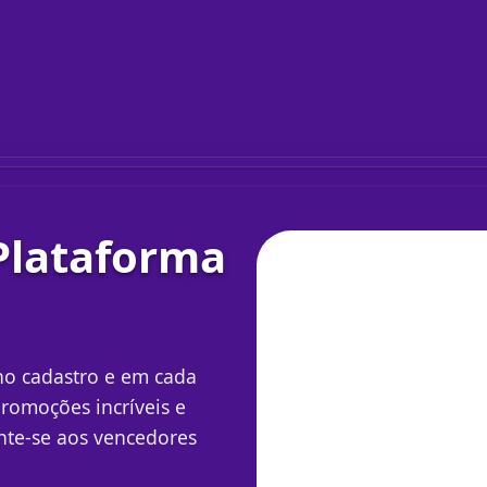
Plataforma
no cadastro e em cada
romoções incríveis e
unte-se aos vencedores