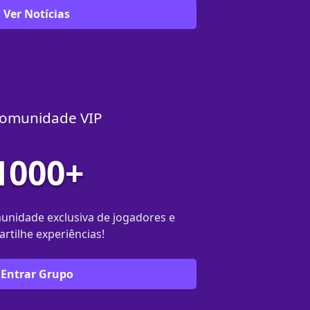
Ver Notícias
Comunidade VIP
1000+
unidade exclusiva de jogadores e
rtilhe experiências!
Entrar Grupo