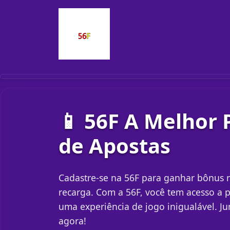
📱 56F A Melhor 
de Apostas
Cadastre-se na 56F para ganhar bônus 
recarga. Com a 56F, você tem acesso a p
uma experiência de jogo inigualável. J
agora!