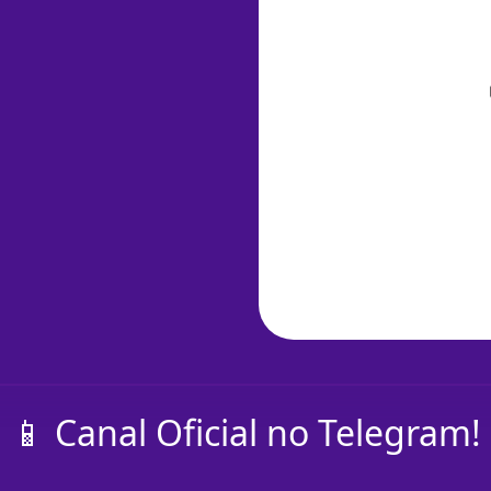
📱 Canal Oficial no Telegram!