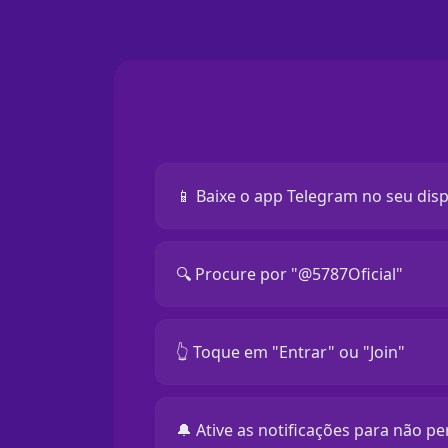
📱 Baixe o app Telegram no seu disp
🔍 Procure por "@5787Oficial"
👆 Toque em "Entrar" ou "Join"
🔔 Ative as notificações para não p