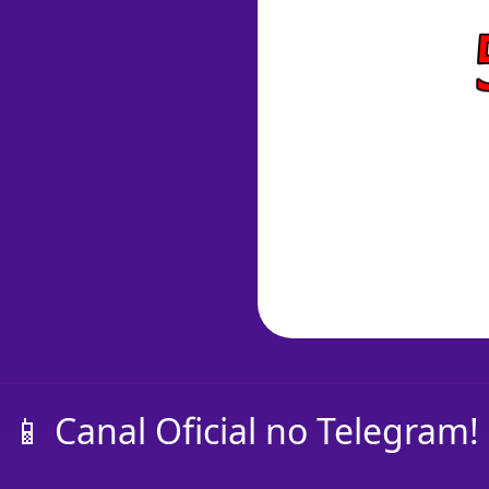
📱 Canal Oficial no Telegram!