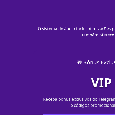
O sistema de áudio inclui otimizações p
também oferece 
🎁 Bônus Exclu
VIP
Receba bônus exclusivos do Telegra
e códigos promocionai