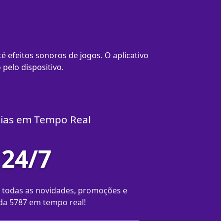
é efeitos sonoros de jogos. O aplicativo
elo dispositivo.
cias em Tempo Real
24/7
e todas as novidades, promoções e
da 5787 em tempo real!