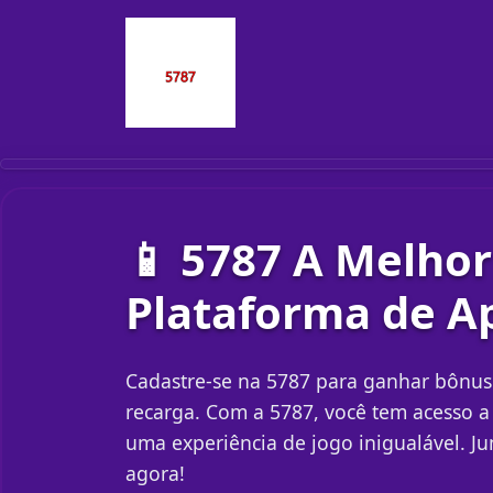
📱 5787 A Melhor
Plataforma de A
Cadastre-se na 5787 para ganhar bônus
recarga. Com a 5787, você tem acesso a
uma experiência de jogo inigualável. J
agora!