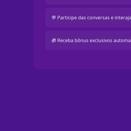
💬 Participe das conversas e interaj
🎁 Receba bônus exclusivos autom