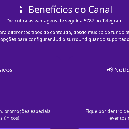
📱 Benefícios do Canal
Descubra as vantagens de seguir a 5787 no Telegram
ara diferentes tipos de conteúdo, desde música de fundo at
opções para configurar áudio surround quando suportado p
sivos
📢 Notí
m, promoções especiais
Fique por dentro d
s únicos!
eventos 