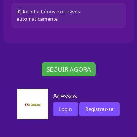
🎁 Receba bônus exclusivos
automaticamente
SEGUIR AGORA
Acessos
Login
Registrar-se