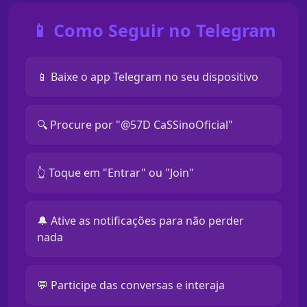
📱 Como Seguir no Telegram
📱 Baixe o app Telegram no seu dispositivo
🔍 Procure por "@57D CaSSinoOficial"
👆 Toque em "Entrar" ou "Join"
🔔 Ative as notificações para não perder
nada
💬 Participe das conversas e interaja