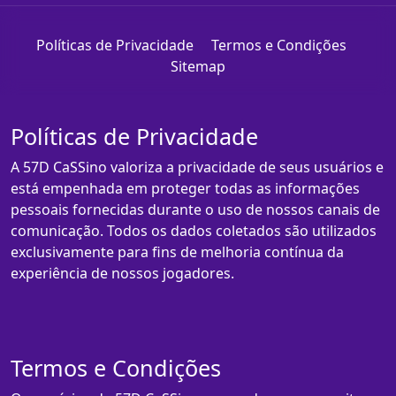
Políticas de Privacidade
Termos e Condições
Sitemap
Políticas de Privacidade
A 57D CaSSino valoriza a privacidade de seus usuários e
está empenhada em proteger todas as informações
pessoais fornecidas durante o uso de nossos canais de
comunicação. Todos os dados coletados são utilizados
exclusivamente para fins de melhoria contínua da
experiência de nossos jogadores.
Termos e Condições