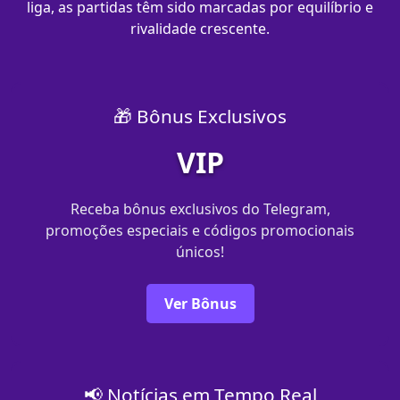
liga, as partidas têm sido marcadas por equilíbrio e
rivalidade crescente.
🎁 Bônus Exclusivos
VIP
Receba bônus exclusivos do Telegram,
promoções especiais e códigos promocionais
únicos!
Ver Bônus
📢 Notícias em Tempo Real