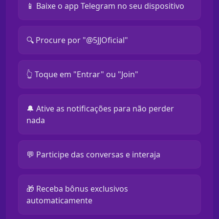
📱 Baixe o app Telegram no seu dispositivo
🔍 Procure por "@5JJOficial"
👆 Toque em "Entrar" ou "Join"
🔔 Ative as notificações para não perder
nada
💬 Participe das conversas e interaja
🎁 Receba bônus exclusivos
automaticamente