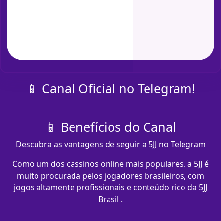
📱 Canal Oficial no Telegram!
📱 Benefícios do Canal
Descubra as vantagens de seguir a 5JJ no Telegram
Como um dos cassinos online mais populares, a 5JJ é
muito procurada pelos jogadores brasileiros, com
jogos altamente profissionais e conteúdo rico da 5JJ
Brasil .