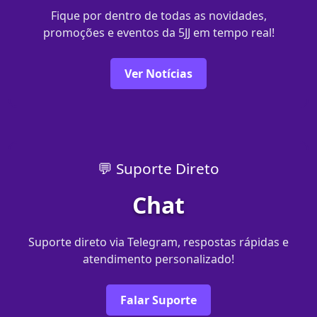
Fique por dentro de todas as novidades,
promoções e eventos da 5JJ em tempo real!
Ver Notícias
💬 Suporte Direto
Chat
Suporte direto via Telegram, respostas rápidas e
atendimento personalizado!
Falar Suporte