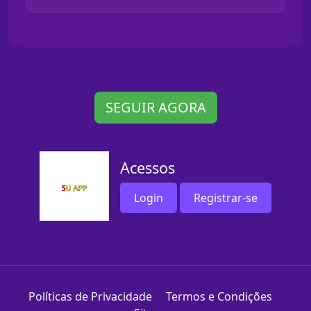
SEGUIR AGORA
Acessos
Login
Registrar-se
Políticas de Privacidade
Termos e Condições