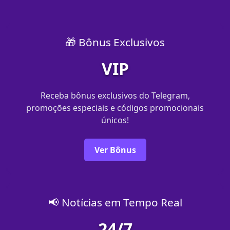
🎁 Bônus Exclusivos
VIP
Receba bônus exclusivos do Telegram,
promoções especiais e códigos promocionais
únicos!
Ver Bônus
📢 Notícias em Tempo Real
24/7