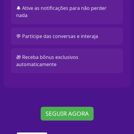
🔔 Ative as notificações para não perder
nada
💬 Participe das conversas e interaja
🎁 Receba bônus exclusivos
automaticamente
SEGUIR AGORA