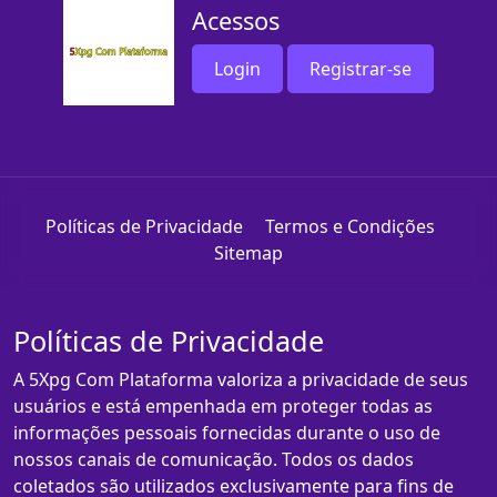
Acessos
Login
Registrar-se
Políticas de Privacidade
Termos e Condições
Sitemap
Políticas de Privacidade
A 5Xpg Com Plataforma valoriza a privacidade de seus
usuários e está empenhada em proteger todas as
informações pessoais fornecidas durante o uso de
nossos canais de comunicação. Todos os dados
coletados são utilizados exclusivamente para fins de