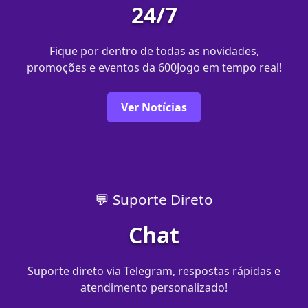
24/7
Fique por dentro de todas as novidades,
promoções e eventos da 600Jogo em tempo real!
Ver Notícias
💬 Suporte Direto
Chat
Suporte direto via Telegram, respostas rápidas e
atendimento personalizado!