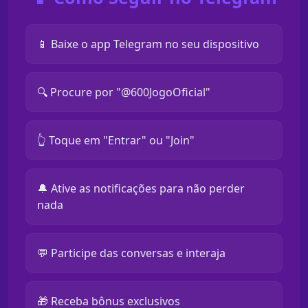
📱 Baixe o app Telegram no seu dispositivo
🔍 Procure por "@600JogoOficial"
👆 Toque em "Entrar" ou "Join"
🔔 Ative as notificações para não perder
nada
💬 Participe das conversas e interaja
🎁 Receba bônus exclusivos