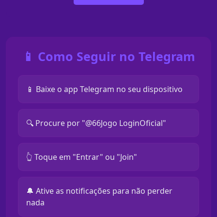
📱 Como Seguir no Telegram
📱 Baixe o app Telegram no seu dispositivo
🔍 Procure por "@66Jogo LoginOficial"
👆 Toque em "Entrar" ou "Join"
🔔 Ative as notificações para não perder
nada