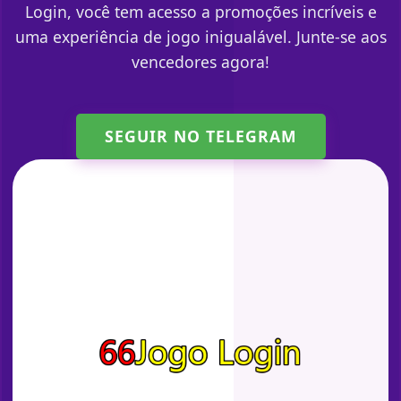
Login, você tem acesso a promoções incríveis e
uma experiência de jogo inigualável. Junte-se aos
vencedores agora!
SEGUIR NO TELEGRAM