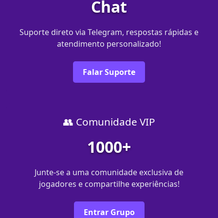
Chat
Suporte direto via Telegram, respostas rápidas e
atendimento personalizado!
Falar Suporte
👥 Comunidade VIP
1000+
Junte-se a uma comunidade exclusiva de
jogadores e compartilhe experiências!
Entrar Grupo