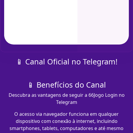
📱 Canal Oficial no Telegram!
📱 Benefícios do Canal
Descubra as vantagens de seguir a 66Jogo Login no
Telegram
O acesso via navegador funciona em qualquer
dispositivo com conexão à internet, incluindo
smartphones, tablets, computadores e até mesmo