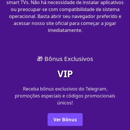
smart TVs. Não há necessidade de instalar aplicativos
ou preocupar-se com compatibilidade de sistema
operacional. Basta abrir seu navegador preferido e
acessar nosso site oficial para começar a jogar
imediatamente.
🎁 Bônus Exclusivos
VIP
Receba bônus exclusivos do Telegram,
promoções especiais e códigos promocionais
únicos!
Ver Bônus