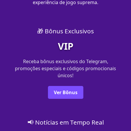
experiência de jogo suprema.
🎁 Bônus Exclusivos
VIP
Receba bônus exclusivos do Telegram,
promoções especiais e códigos promocionais
únicos!
Ver Bônus
📢 Notícias em Tempo Real