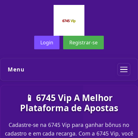
Login
Registrar-se
Menu
📱 6745 Vip A Melhor
Plataforma de Apostas
Cadastre-se na 6745 Vip para ganhar bônus no
cadastro e em cada recarga. Com a 6745 Vip, você