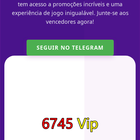
tem acesso a promoções incríveis e uma
experiência de jogo inigualável. Junte-se aos
vencedores agora!
SEGUIR NO TELEGRAM