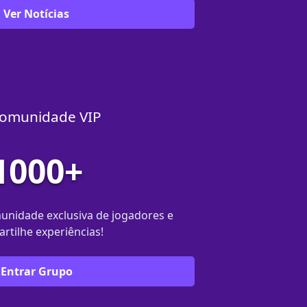
Ver Notícias
Comunidade VIP
1000+
unidade exclusiva de jogadores e
rtilhe experiências!
Entrar Grupo