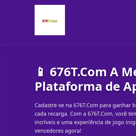
📱 676T.Com A M
Plataforma de A
Cadastre-se na 676T.Com para ganhar b
cada recarga. Com a 676T.Com, você te
incríveis e uma experiência de jogo inig
vencedores agora!