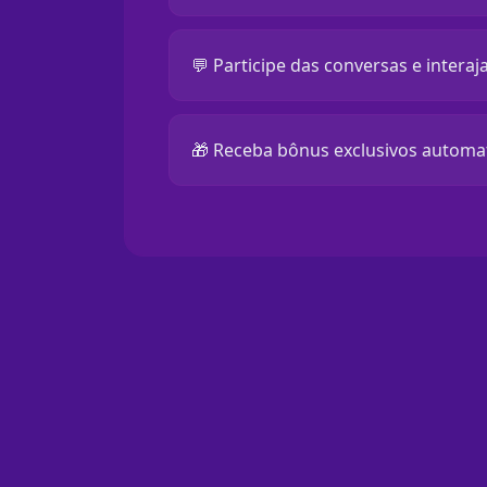
💬 Participe das conversas e interaj
🎁 Receba bônus exclusivos autom