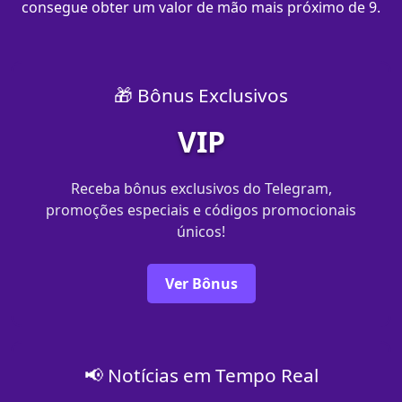
consegue obter um valor de mão mais próximo de 9.
🎁 Bônus Exclusivos
VIP
Receba bônus exclusivos do Telegram,
promoções especiais e códigos promocionais
únicos!
Ver Bônus
📢 Notícias em Tempo Real