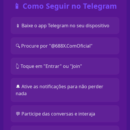
📱 Como Seguir no Telegram
📱 Baixe o app Telegram no seu dispositivo
🔍 Procure por "@688X.ComOficial"
👆 Toque em "Entrar" ou "Join"
🔔 Ative as notificações para não perder
nada
💬 Participe das conversas e interaja