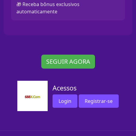
🎁 Receba bônus exclusivos
automaticamente
SEGUIR AGORA
Acessos
Login
Registrar-se