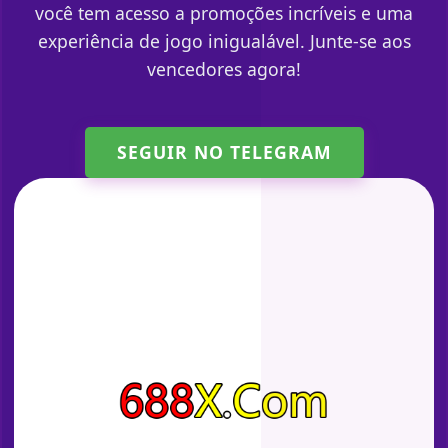
você tem acesso a promoções incríveis e uma
experiência de jogo inigualável. Junte-se aos
vencedores agora!
SEGUIR NO TELEGRAM