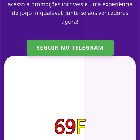
acesso a promoções incríveis e uma experiência
de jogo inigualável. Junte-se aos vencedores
agora!
SEGUIR NO TELEGRAM