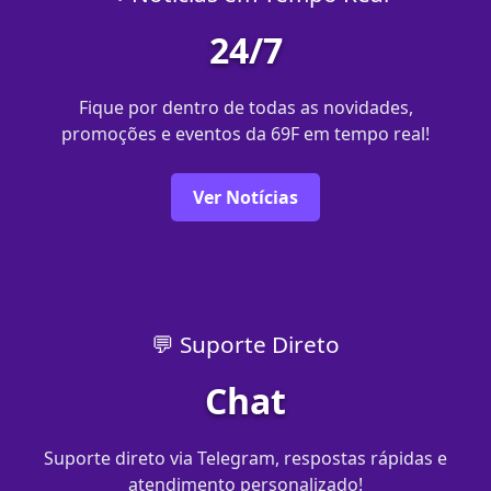
24/7
Fique por dentro de todas as novidades,
promoções e eventos da 69F em tempo real!
Ver Notícias
💬 Suporte Direto
Chat
Suporte direto via Telegram, respostas rápidas e
atendimento personalizado!