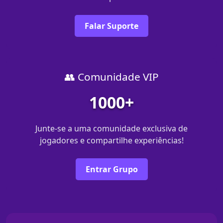
Falar Suporte
👥 Comunidade VIP
1000+
Junte-se a uma comunidade exclusiva de
jogadores e compartilhe experiências!
Entrar Grupo