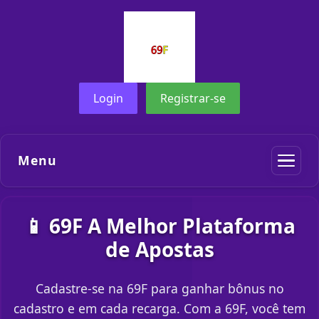
Login
Registrar-se
Menu
📱 69F A Melhor Plataforma
de Apostas
Cadastre-se na 69F para ganhar bônus no
cadastro e em cada recarga. Com a 69F, você tem