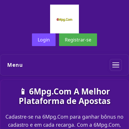
Login
Registrar-se
Menu
📱 6Mpg.Com A Melhor
Plataforma de Apostas
Cadastre-se na 6Mpg.Com para ganhar bônus no
cadastro e em cada recarga. Com a 6Mpg.Com,