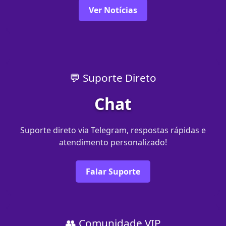
Ver Notícias
💬 Suporte Direto
Chat
Suporte direto via Telegram, respostas rápidas e
atendimento personalizado!
Falar Suporte
👥 Comunidade VIP