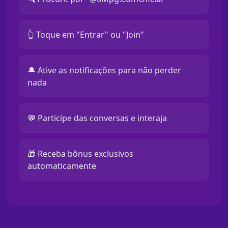
👆 Toque em "Entrar" ou "Join"
🔔 Ative as notificações para não perder
nada
💬 Participe das conversas e interaja
🎁 Receba bônus exclusivos
automaticamente