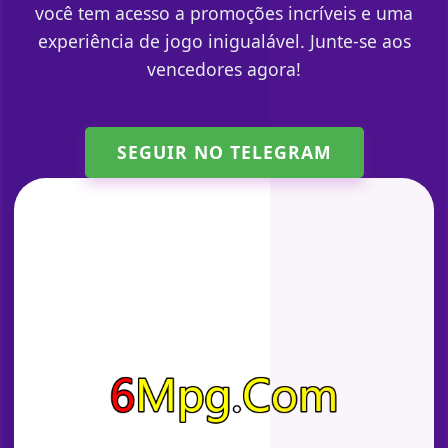
você tem acesso a promoções incríveis e uma
experiência de jogo inigualável. Junte-se aos
vencedores agora!
SEGUIR NO TELEGRAM