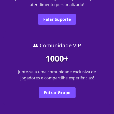
atendimento personalizado!
Falar Suporte
👥 Comunidade VIP
1000+
Junte-se a uma comunidade exclusiva de
jogadores e compartilhe experiências!
Entrar Grupo