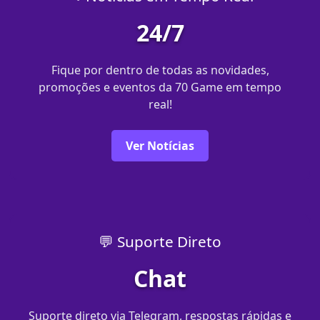
24/7
Fique por dentro de todas as novidades,
promoções e eventos da 70 Game em tempo
real!
Ver Notícias
💬 Suporte Direto
Chat
Suporte direto via Telegram, respostas rápidas e