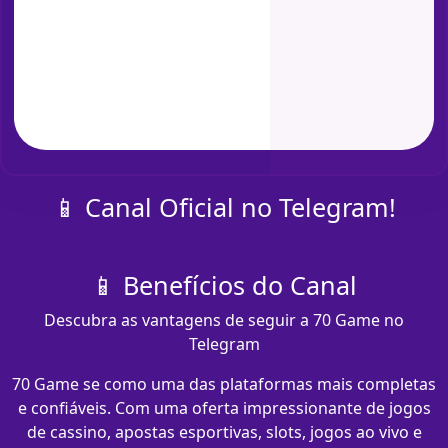
📱 Canal Oficial no Telegram!
📱 Benefícios do Canal
Descubra as vantagens de seguir a 70 Game no
Telegram
70 Game se como uma das plataformas mais completas
e confiáveis. Com uma oferta impressionante de jogos
de cassino, apostas esportivas, slots, jogos ao vivo e