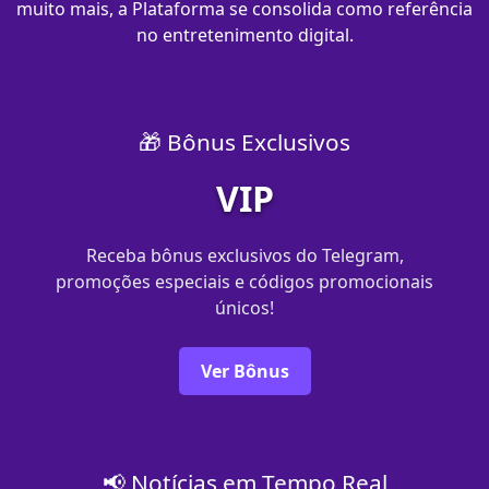
muito mais, a Plataforma se consolida como referência
no entretenimento digital.
🎁 Bônus Exclusivos
VIP
Receba bônus exclusivos do Telegram,
promoções especiais e códigos promocionais
únicos!
Ver Bônus
📢 Notícias em Tempo Real