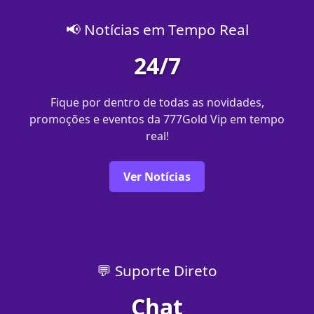
📢 Notícias em Tempo Real
24/7
Fique por dentro de todas as novidades,
promoções e eventos da 777Gold Vip em tempo
real!
Ver Notícias
💬 Suporte Direto
Chat