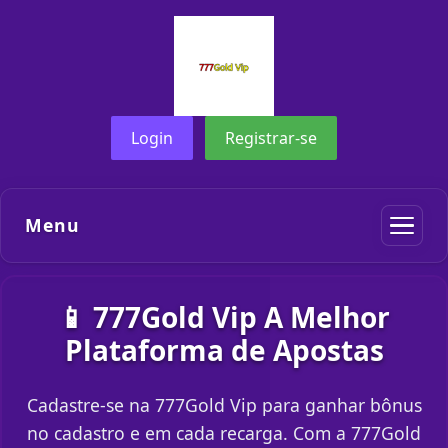
Login
Registrar-se
Menu
📱 777Gold Vip A Melhor
Plataforma de Apostas
Cadastre-se na 777Gold Vip para ganhar bônus
no cadastro e em cada recarga. Com a 777Gold