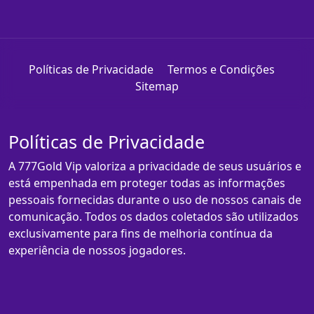
Políticas de Privacidade
Termos e Condições
Sitemap
Políticas de Privacidade
A 777Gold Vip valoriza a privacidade de seus usuários e
está empenhada em proteger todas as informações
pessoais fornecidas durante o uso de nossos canais de
comunicação. Todos os dados coletados são utilizados
exclusivamente para fins de melhoria contínua da
experiência de nossos jogadores.