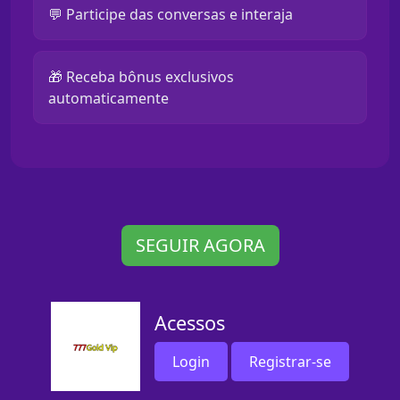
💬 Participe das conversas e interaja
🎁 Receba bônus exclusivos
automaticamente
SEGUIR AGORA
Acessos
Login
Registrar-se