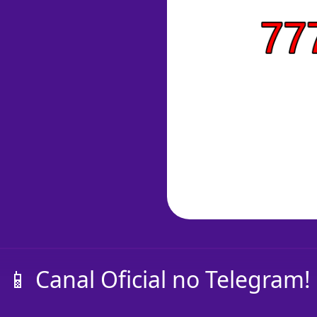
📱 Canal Oficial no Telegram!