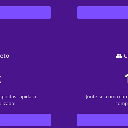
reto
👥 
t
espostas rápidas e
Junte-se a uma com
lizado!
compa
e