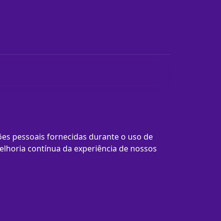
es pessoais fornecidas durante o uso de
elhoria contínua da experiência de nossos