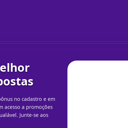
elhor
postas
bônus no cadastro e em
em acesso a promoções
ualável. Junte-se aos