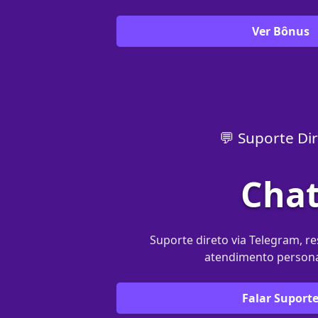
Ver Bônus
💬 Suporte Di
Cha
Suporte direto via Telegram, r
atendimento persona
Falar Suport