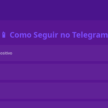
📱 Como Seguir no Telegram
ositivo