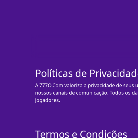
Políticas de Privacida
A 777O.Com valoriza a privacidade de seus
nossos canais de comunicação. Todos os dad
jogadores.
Termos e Condições