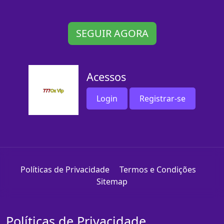
SEGUIR AGORA
Acessos
Login
Registrar-se
Políticas de Privacidade
Termos e Condições
Sitemap
Políticas de Privacidade