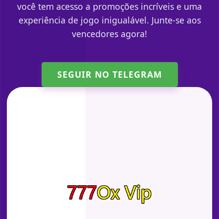
você tem acesso a promoções incríveis e uma
experiência de jogo inigualável. Junte-se aos
vencedores agora!
SEGUIR NO TELEGRAM