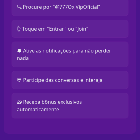
🔍 Procure por "@777Ox VipOficial"
👆 Toque em "Entrar" ou "Join"
🔔 Ative as notificações para não perder
nada
💬 Participe das conversas e interaja
🎁 Receba bônus exclusivos
automaticamente