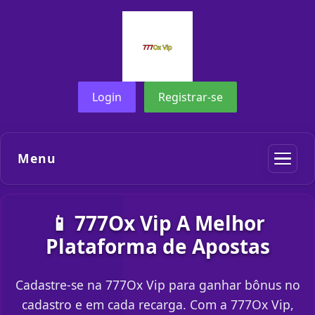
Login
Registrar-se
Menu
📱 777Ox Vip A Melhor
Plataforma de Apostas
Cadastre-se na 777Ox Vip para ganhar bônus no
cadastro e em cada recarga. Com a 777Ox Vip,