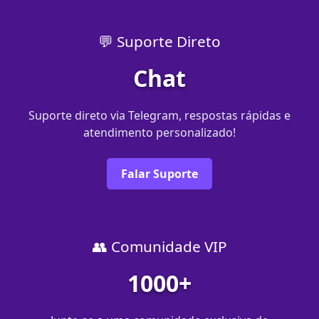
💬 Suporte Direto
Chat
Suporte direto via Telegram, respostas rápidas e
atendimento personalizado!
Falar Suporte
👥 Comunidade VIP
1000+