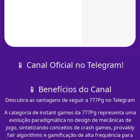
📱 Canal Oficial no Telegram!
📱 Benefícios do Canal
Descubra as vantagens de seguir a 777Pg no Telegram
A categoria de instant games da 777Pg representa uma
evolução paradigmática no design de mecânicas de
jogo, sintetizando conceitos de crash games, provably
fair algorithms e gamificação de alta frequência para