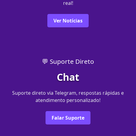
real!
Ver Notícias
💬 Suporte Direto
Chat
Suporte direto via Telegram, respostas rápidas e
atendimento personalizado!
Falar Suporte