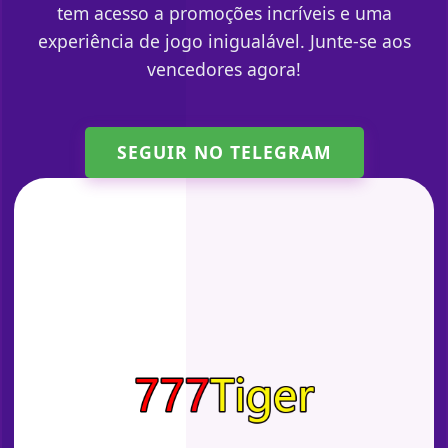
tem acesso a promoções incríveis e uma
experiência de jogo inigualável. Junte-se aos
vencedores agora!
SEGUIR NO TELEGRAM