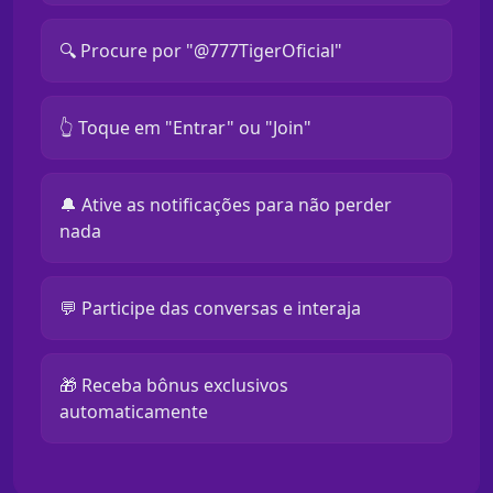
🔍 Procure por "@777TigerOficial"
👆 Toque em "Entrar" ou "Join"
🔔 Ative as notificações para não perder
nada
💬 Participe das conversas e interaja
🎁 Receba bônus exclusivos
automaticamente