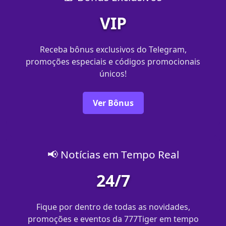
VIP
Receba bônus exclusivos do Telegram,
promoções especiais e códigos promocionais
únicos!
Ver Bônus
📢 Notícias em Tempo Real
24/7
Fique por dentro de todas as novidades,
promoções e eventos da 777Tiger em tempo