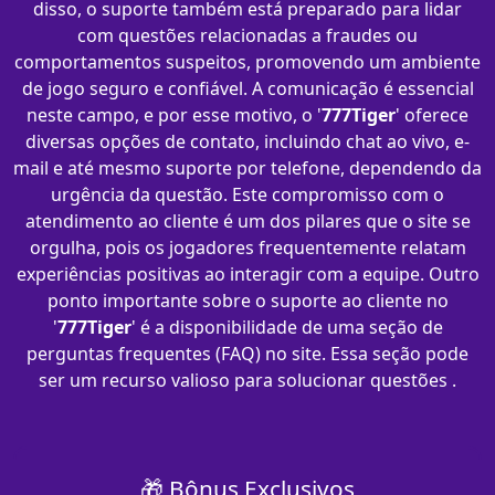
disso, o suporte também está preparado para lidar
com questões relacionadas a fraudes ou
comportamentos suspeitos, promovendo um ambiente
de jogo seguro e confiável. A comunicação é essencial
neste campo, e por esse motivo, o '
777Tiger
' oferece
diversas opções de contato, incluindo chat ao vivo, e-
mail e até mesmo suporte por telefone, dependendo da
urgência da questão. Este compromisso com o
atendimento ao cliente é um dos pilares que o site se
orgulha, pois os jogadores frequentemente relatam
experiências positivas ao interagir com a equipe. Outro
ponto importante sobre o suporte ao cliente no
'
777Tiger
' é a disponibilidade de uma seção de
perguntas frequentes (FAQ) no site. Essa seção pode
ser um recurso valioso para solucionar questões .
🎁 Bônus Exclusivos