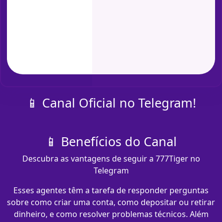
📱 Canal Oficial no Telegram!
📱 Benefícios do Canal
Descubra as vantagens de seguir a 777Tiger no
Telegram
Esses agentes têm a tarefa de responder perguntas
sobre como criar uma conta, como depositar ou retirar
dinheiro, e como resolver problemas técnicos. Além