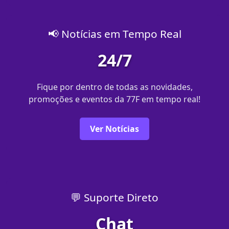
📢 Notícias em Tempo Real
24/7
Fique por dentro de todas as novidades,
promoções e eventos da 77F em tempo real!
Ver Notícias
💬 Suporte Direto
Chat