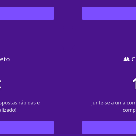
reto
👥 
t
espostas rápidas e
Junte-se a uma com
lizado!
compa
e