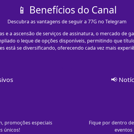
📱 Benefícios do Canal
Descubra as vantagens de seguir a 77G no Telegram
as e a ascensão de serviços de assinatura, o mercado de 
liado o leque de opções disponíveis, permitindo que tít
 está se diversificando, oferecendo cada vez mais experiê
sivos
📢 Notí
m, promoções especiais
Fique por dentro d
s únicos!
eventos