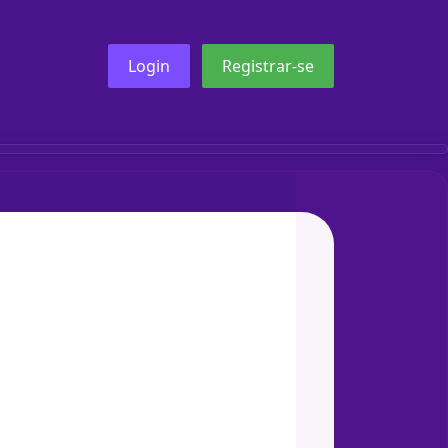
Login
Registrar-se