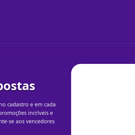
postas
no cadastro e em cada
promoções incríveis e
unte-se aos vencedores