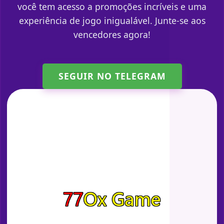
você tem acesso a promoções incríveis e uma
experiência de jogo inigualável. Junte-se aos
vencedores agora!
SEGUIR NO TELEGRAM