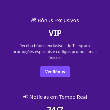
🎁 Bônus Exclusivos
VIP
Receba bônus exclusivos do Telegram,
promoções especiais e códigos promocionais
únicos!
Ver Bônus
📢 Notícias em Tempo Real
24/7