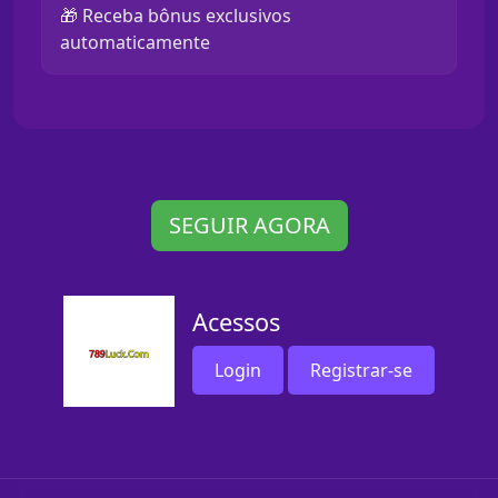
🎁 Receba bônus exclusivos
automaticamente
SEGUIR AGORA
Acessos
Login
Registrar-se