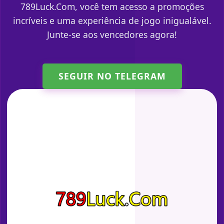
789Luck.Com, você tem acesso a promoções
incríveis e uma experiência de jogo inigualável.
Junte-se aos vencedores agora!
SEGUIR NO TELEGRAM