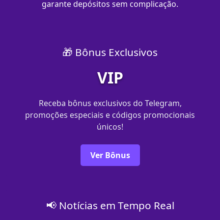
garante depósitos sem complicação.
🎁 Bônus Exclusivos
VIP
Receba bônus exclusivos do Telegram,
promoções especiais e códigos promocionais
únicos!
Ver Bônus
📢 Notícias em Tempo Real