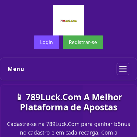
Login
Registrar-se
Menu
📱 789Luck.Com A Melhor
Plataforma de Apostas
Cadastre-se na 789Luck.Com para ganhar bônus
no cadastro e em cada recarga. Com a