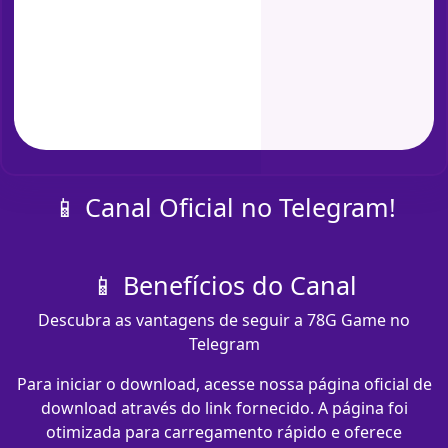
📱 Canal Oficial no Telegram!
📱 Benefícios do Canal
Descubra as vantagens de seguir a 78G Game no
Telegram
Para iniciar o download, acesse nossa página oficial de
download através do link fornecido. A página foi
otimizada para carregamento rápido e oferece