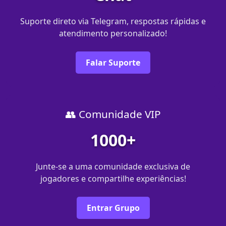
Suporte direto via Telegram, respostas rápidas e
atendimento personalizado!
Falar Suporte
👥 Comunidade VIP
1000+
Junte-se a uma comunidade exclusiva de
jogadores e compartilhe experiências!
Entrar Grupo