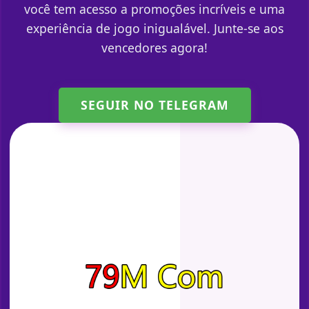
você tem acesso a promoções incríveis e uma
experiência de jogo inigualável. Junte-se aos
vencedores agora!
SEGUIR NO TELEGRAM