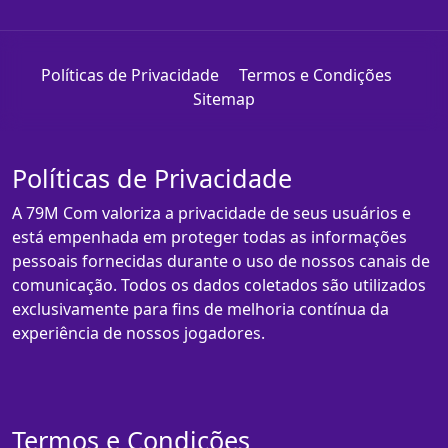
Políticas de Privacidade
Termos e Condições
Sitemap
Políticas de Privacidade
A 79M Com valoriza a privacidade de seus usuários e
está empenhada em proteger todas as informações
pessoais fornecidas durante o uso de nossos canais de
comunicação. Todos os dados coletados são utilizados
exclusivamente para fins de melhoria contínua da
experiência de nossos jogadores.
Termos e Condições