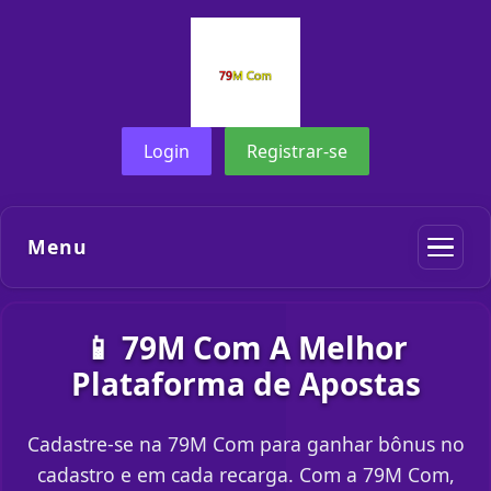
Login
Registrar-se
Menu
📱 79M Com A Melhor
Plataforma de Apostas
Cadastre-se na 79M Com para ganhar bônus no
cadastro e em cada recarga. Com a 79M Com,