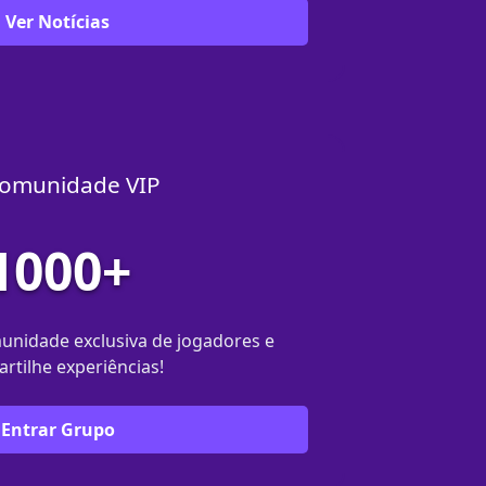
Ver Notícias
Comunidade VIP
1000+
unidade exclusiva de jogadores e
rtilhe experiências!
Entrar Grupo