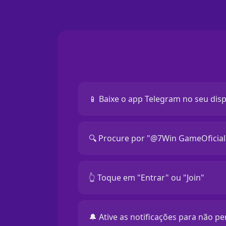
📱 Baixe o app Telegram no seu disp
🔍 Procure por "@7Win GameOficial
👆 Toque em "Entrar" ou "Join"
🔔 Ative as notificações para não p