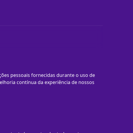
ções pessoais fornecidas durante o uso de
elhoria contínua da experiência de nossos