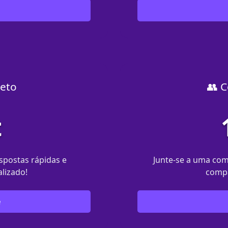
reto
👥 
t
espostas rápidas e
Junte-se a uma com
lizado!
compa
e