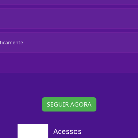
a
aticamente
SEGUIR AGORA
Acessos