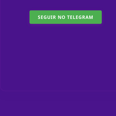
SEGUIR NO TELEGRAM