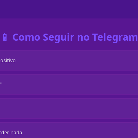
📱 Como Seguir no Telegram
ositivo
"
erder nada