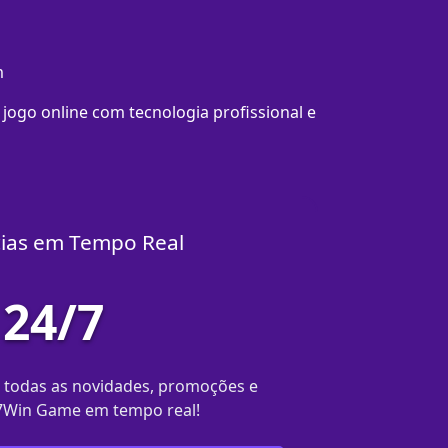
m
jogo online com tecnologia profissional e
cias em Tempo Real
24/7
e todas as novidades, promoções e
7Win Game em tempo real!