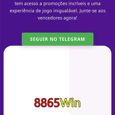
tem acesso a promoções incríveis e uma
experiência de jogo inigualável. Junte-se aos
vencedores agora!
SEGUIR NO TELEGRAM