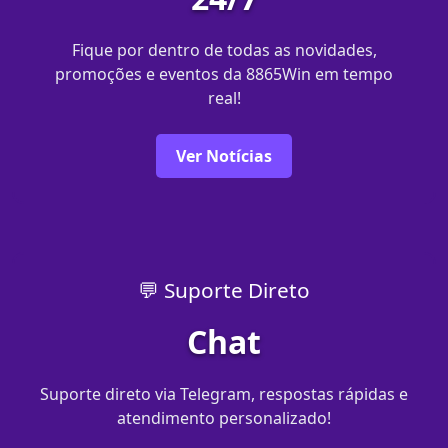
Fique por dentro de todas as novidades,
promoções e eventos da 8865Win em tempo
real!
Ver Notícias
💬 Suporte Direto
Chat
Suporte direto via Telegram, respostas rápidas e
atendimento personalizado!