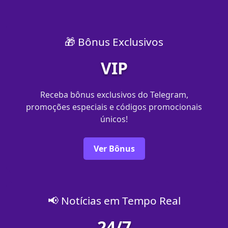
🎁 Bônus Exclusivos
VIP
Receba bônus exclusivos do Telegram,
promoções especiais e códigos promocionais
únicos!
Ver Bônus
📢 Notícias em Tempo Real
24/7