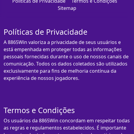
Políticas de Privacidade
Termos e Condições
Sitemap
Políticas de Privacidade
A 8865Win valoriza a privacidade de seus usuários e
está empenhada em proteger todas as informações
pessoais fornecidas durante o uso de nossos canais de
comunicação. Todos os dados coletados são utilizados
exclusivamente para fins de melhoria contínua da
experiência de nossos jogadores.
Termos e Condições
Os usuários da 8865Win concordam em respeitar todas
as regras e regulamentos estabelecidos. É importante