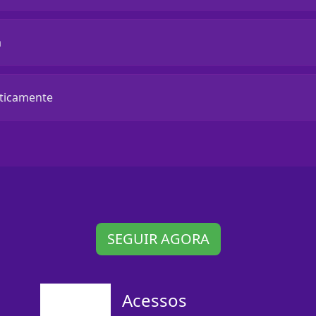
a
aticamente
SEGUIR AGORA
Acessos