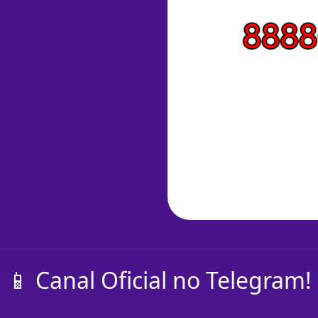
📱 Canal Oficial no Telegram!