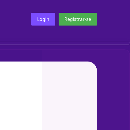
Login
Registrar-se