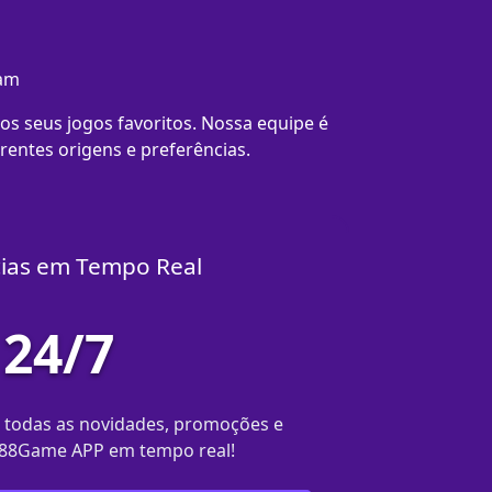
ram
s seus jogos favoritos. Nossa equipe é
rentes origens e preferências.
cias em Tempo Real
24/7
e todas as novidades, promoções e
888Game APP em tempo real!