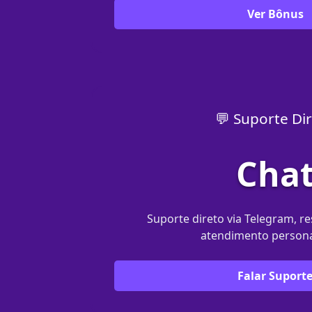
Ver Bônus
💬 Suporte Di
Cha
Suporte direto via Telegram, r
atendimento persona
Falar Suport