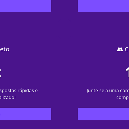
reto
👥 
t
espostas rápidas e
Junte-se a uma com
lizado!
compa
e