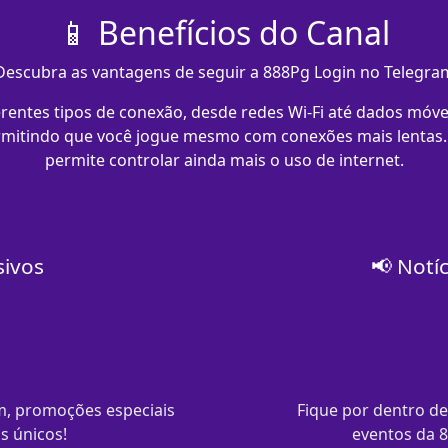
📱 Benefícios do Canal
Descubra as vantagens de seguir a 888Pg Login no Telegra
erentes tipos de conexão, desde redes Wi-Fi até dados móv
rmitindo que você jogue mesmo com conexões mais lentas.
permite controlar ainda mais o uso de internet.
sivos
📢 Notí
m, promoções especiais
Fique por dentro d
s únicos!
eventos da 