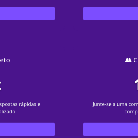
reto
👥 
t
espostas rápidas e
Junte-se a uma com
lizado!
compa
e