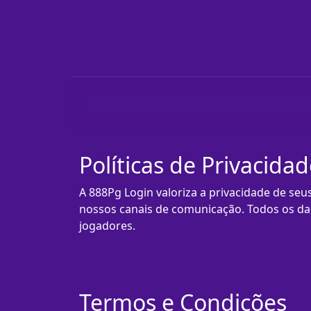
Políticas de Privacida
A 888Pg Login valoriza a privacidade de se
nossos canais de comunicação. Todos os dad
jogadores.
Termos e Condições