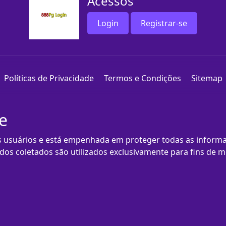
Acessos
Login
Registrar-se
Políticas de Privacidade
Termos e Condições
Sitemap
de
us usuários e está empenhada em proteger todas as inform
os coletados são utilizados exclusivamente para fins de m