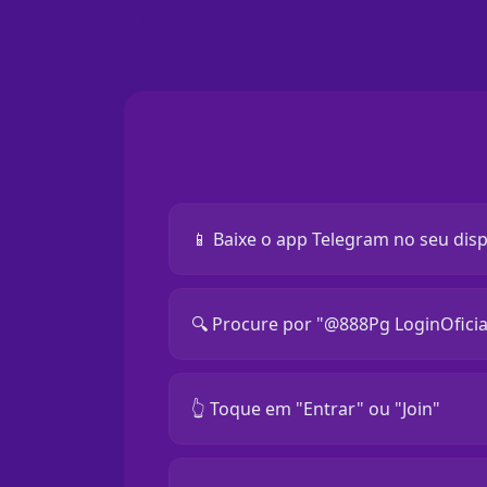
📱 Baixe o app Telegram no seu disp
🔍 Procure por "@888Pg LoginOficia
👆 Toque em "Entrar" ou "Join"