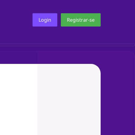
Login
Registrar-se