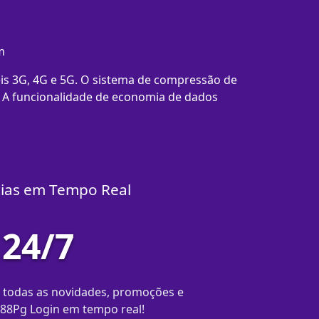
m
eis 3G, 4G e 5G. O sistema de compressão de
 A funcionalidade de economia de dados
cias em Tempo Real
24/7
e todas as novidades, promoções e
888Pg Login em tempo real!