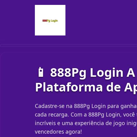
📱 888Pg Login 
Plataforma de A
Cadastre-se na 888Pg Login para ganha
cada recarga. Com a 888Pg Login, você
incríveis e uma experiência de jogo inig
vencedores agora!