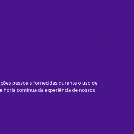
ações pessoais fornecidas durante o uso de
elhoria contínua da experiência de nossos