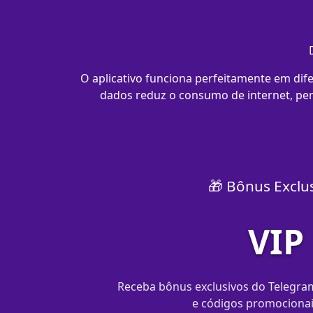
O aplicativo funciona perfeitamente em dif
dados reduz o consumo de internet, pe
🎁 Bônus Exclu
VIP
Receba bônus exclusivos do Telegra
e códigos promocionai