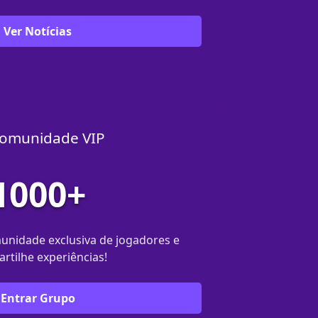
Ver Notícias
Comunidade VIP
1000+
unidade exclusiva de jogadores e
rtilhe experiências!
Entrar Grupo